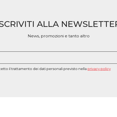
essere
posson
scelte
essere
nella
scelte
pagina
ISCRIVITI ALLA NEWSLETTE
nella
del
pagina
prodotto
del
News, promozioni e tanto altro
prodott
etto il trattamento dei dati personali previsto nella
privacy policy