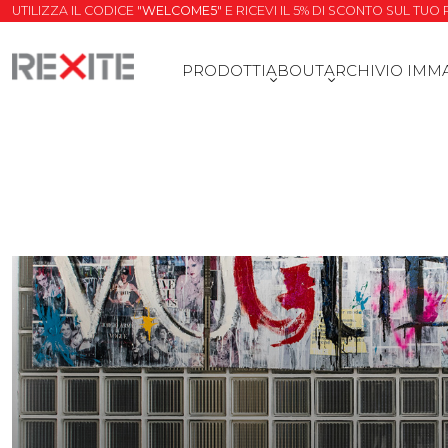
UTILIZZA IL CODICE "
WELCOME5
" E RICEVI IL 5% DI SCONTO SUL TU
PRODOTTI
ABOUT
ARCHIVIO IMM