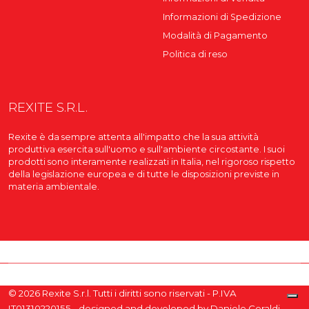
Informazioni di Spedizione
Modalità di Pagamento
Politica di reso
REXITE S.R.L.
Rexite è da sempre attenta all'impatto che la sua attività
produttiva esercita sull'uomo e sull'ambiente circostante. I suoi
prodotti sono interamente realizzati in Italia, nel rigoroso rispetto
della legislazione europea e di tutte le disposizioni previste in
materia ambientale.
© 2026 Rexite S.r.l. Tutti i diritti sono riservati - P.IVA
IT01310220155 - designed and developed by
Daniele Ceraldi