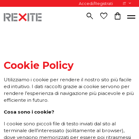
Accedi/Registrati
IT
search
favorite
shopping_bag
Cookie Policy
Utilizziamo i cookie per rendere il nostro sito più facile
ed intuitivo. I dati raccolti grazie ai cookie servono per
rendere l’esperienza di navigazione più piacevole e più
efficiente in futuro.
Cosa
sono
i
cookie
?
I cookie sono piccoli file di testo inviati dal sito al
terminale dell’interessato (solitamente al browser),
dove vengono memorizzati per essere poi ritrasmessi