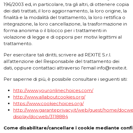
196/2003 ed, in particolare, tra gli altri, di ottenere copia
dei dati trattati, il loro aggiornamento, la loro origine, la
finalità e la modalità del trattamento, la loro rettifica o
integrazione, la loro cancellazione, la trasformazione in
forma anonima o il blocco per i trattamenti in
violazione di legge e di opporsi per motivi legittimi al
trattamento.
Per esercitare tali diritti, scrivere ad REXITE S.r.l.
all’attenzione del Responsabile del trattamento dei
dati, oppure contattaci attraverso l’email info@rexite.it.
Per saperne di più, è possibile consultare i seguenti siti:
http://www.youronlinechoices.com/
http://www.allaboutcookies.org/
https://www.cookiechoices.org/
http://www.garanteprivacy.it/web/guest/home/docw
display/docweb/3118884
Come
disabilitare
/
cancellare
i
cookie
mediante
conf