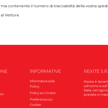
rma contenente il numero di tracciabilità della vostra spedi
 al Vettore.
ONE
INFORMATIVE
REXITE S.R.
Informativa sulla
Rexite è da sem
sull'uomo e sull
Policy
Italia, nel rigo
Policy sui Cookie
ini
previste in mat
Preferenze sui
Cookie