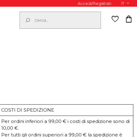
Accedi/Registrati
IT
Cerca
favorite
shopping_bag
COSTI DI SPEDIZIONE
Per ordini inferiori a 99,00 € i costi di spedizione sono di
10,00 €.
Per tutti gli ordini superiori a 99,00 € la spedizione è