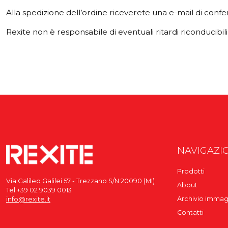
Alla spedizione dell’ordine riceverete una e-mail di confe
Rexite non è responsabile di eventuali ritardi riconducibili
NAVIGAZI
Prodotti
Via Galileo Galilei 57 - Trezzano S/N 20090 (MI)
About
Tel +39 02 9039 0013
Archivio immag
info@rexite.it
Contatti