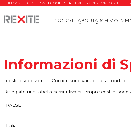
UTILIZZA IL CODICE "
WELCOME5
" E RICEVI IL 5% DI SCONTO SUL TU
PRODOTTI
ABOUT
ARCHIVIO IMM
Informazioni di 
I costi di spedizioni e i Corrieri sono variabili a seconda d
Di seguito una tabella riassuntiva di tempi e costi di spedi
PAESE
Italia