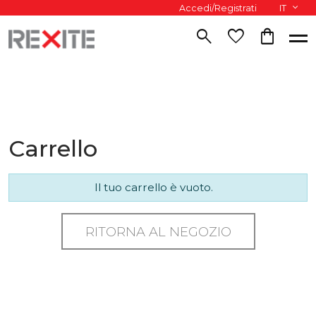
Accedi/Registrati
IT
search
favorite
shopping_bag
Carrello
Il tuo carrello è vuoto.
RITORNA AL NEGOZIO