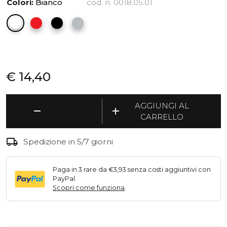
Colori:
Bianco
cod. n. 0018.05.01
€
14,40
Taboo
AGGIUNGI AL
remove
add
Vaschetta
CARRELLO
quantità
local_shipping
Spedizione in 5/7 giorni
Paga in 3 rare da €3,93 senza costi aggiuntivi con
PayPal.
Scopri come funziona
.