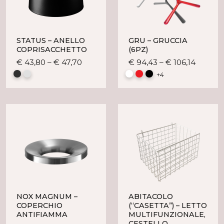
STATUS – ANELLO
GRU – GRUCCIA
COPRISACCHETTO
(6PZ)
Questo
Questo
€
43,80
–
€
47,70
€
94,43
–
€
106,14
prodotto
prodot
+4
ha
ha
più
più
varianti.
varianti
Le
Le
opzioni
opzioni
possono
posson
essere
essere
scelte
scelte
nella
nella
pagina
pagina
del
del
NOX MAGNUM –
ABITACOLO
prodotto
prodot
COPERCHIO
(“CASETTA”) – LETTO
ANTIFIAMMA
MULTIFUNZIONALE,
CESTELLO