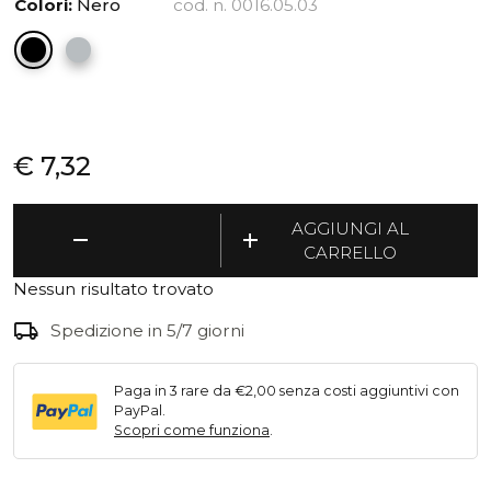
Colori:
Nero
cod. n. 0016.05.03
€
7,32
Eco
AGGIUNGI AL
remove
add
Vaschetta
CARRELLO
quantità
Nessun risultato trovato
local_shipping
Spedizione in 5/7 giorni
Paga in 3 rare da €2,00 senza costi aggiuntivi con
PayPal.
Scopri come funziona
.