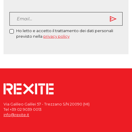
send
Ho letto e accetto il trattamento dei dati personali
previsto nella
privacy policy
Via Galileo Galilei 57 - Trezzano S/N 20090 (MI)
Tel +39 02 9039 0013
info@rexite.it