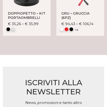
nella
del
pagina
prodotto
del
DOPPIOPETTO – KIT
GRU – GRUCCIA
prodott
PORTAOMBRELLI
(6PZ)
Questo
Questo
€
35,26
–
€
35,99
€
94,43
–
€
106,14
prodotto
prodot
+4
ha
ha
più
più
varianti.
varianti
Le
Le
opzioni
opzioni
possono
posson
essere
essere
scelte
scelte
nella
nella
ISCRIVITI ALLA
pagina
pagina
del
del
NEWSLETTER
prodotto
prodot
News, promozioni e tanto altro