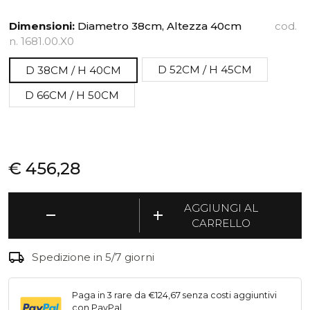
Dimensioni:
Diametro 38cm, Altezza 40cm
cod.
n. 1681.00.X0
D 52CM / H 45CM
D 38CM / H 40CM
D 66CM / H 50CM
€
456,28
Nox
AGGIUNGI AL
remove
add
Flora
CARRELLO
-
Fioriera
local_shipping
Spedizione in 5/7 giorni
su
ruote
quantità
Paga in 3 rare da €124,67 senza costi aggiuntivi
con PayPal.