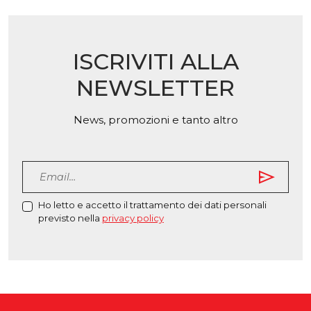
essere
essere
scelte
scelte
nella
nella
ISCRIVITI ALLA
pagina
pagina
del
del
NEWSLETTER
prodotto
prodott
News, promozioni e tanto altro
send
Ho letto e accetto il trattamento dei dati personali
previsto nella
privacy policy