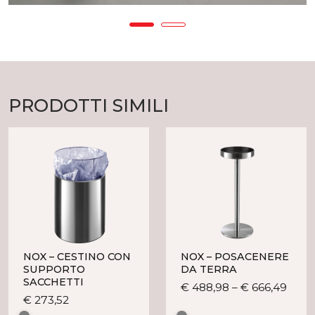
PRODOTTI SIMILI
NOX – CESTINO CON
NOX – POSACENERE
SUPPORTO
DA TERRA
SACCHETTI
Ques
€
488,98
–
€
666,49
Questo
€
273,52
prod
prodotto