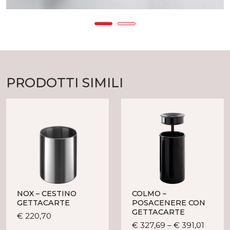
PRODOTTI SIMILI
NOX – CESTINO
COLMO –
GETTACARTE
POSACENERE CON
GETTACARTE
Questo
€
220,70
Quest
€
327,69
–
€
391,01
prodotto