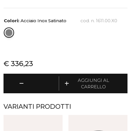
Colori:
Acciaio Inox Satinato
cod. n. 1611.00.X0
€
336,23
Nox
AGGIUNGI AL
remove
add
-
CARRELLO
Cestino
alto
con
VARIANTI PRODOTTI
supporto
sacchetti
quantità