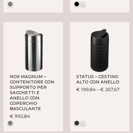
prodo
ha
ha
più
più
varianti.
variant
Le
Le
opzioni
opzion
possono
posso
essere
esser
scelte
scelte
nella
nella
pagina
pagin
del
del
prodotto
NOX MAGNUM –
STATUS – CESTINO
prodo
CONTENITORE CON
ALTO CON ANELLO
SUPPORTO PER
Ques
€
199,84
–
€
267,67
SACCHETTI E
prodo
ANELLO CON
ha
COPERCHIO
BASCULANTE
più
variant
Questo
€
992,84
Le
prodotto
opzio
ha