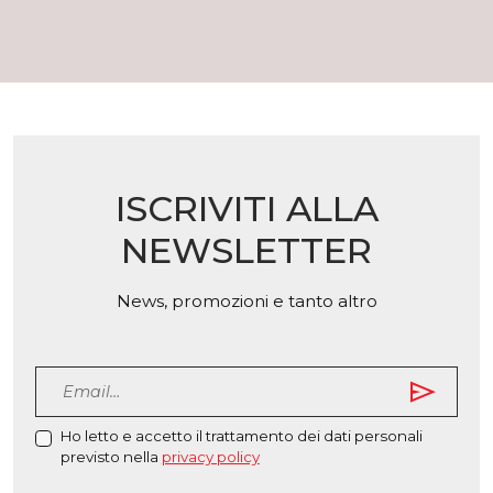
poss
più
esser
varianti.
scelt
Le
nella
opzioni
pagin
possono
del
essere
prodo
scelte
nella
ISCRIVITI ALLA
pagina
del
NEWSLETTER
prodotto
News, promozioni e tanto altro
send
Ho letto e accetto il trattamento dei dati personali
previsto nella
privacy policy