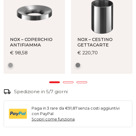
NOX – COPERCHIO
NOX – CESTINO
ANTIFIAMMA
GETTACARTE
Questo
Questo
€
98,58
€
220,70
prodotto
prodotto
ha
ha
più
più
varianti.
varianti.
Le
Le
local_shipping
Spedizione in 5/7 giorni
opzioni
opzioni
possono
possono
essere
essere
Paga in 3 rare da €91,87 senza costi aggiuntivi
scelte
scelte
con PayPal.
nella
nella
Scopri come funziona
.
pagina
pagina
del
del