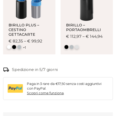
BIRILLO PLUS –
BIRILLO –
CESTINO
PORTAOMBRELLI
GETTACARTE
Quest
€
112,97
–
€
144,94
Questo
€
82,35
–
€
99,92
prodot
prodotto
ha
+1
ha
più
più
varianti
varianti.
Le
local_shipping
Le
Spedizione in 5/7 giorni
opzion
opzioni
posso
possono
essere
Paga in 3 rare da €17,50 senza costi aggiuntivi
essere
scelte
con PayPal.
scelte
nella
Scopri come funziona
.
nella
pagina
pagina
del
del
prodot
prodotto