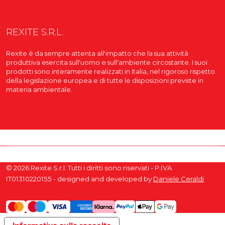
REXITE S.R.L.
Rexite è da sempre attenta all'impatto che la sua attività
produttiva esercita sull'uomo e sull'ambiente circostante. I suoi
prodotti sono interamente realizzati in Italia, nel rigoroso rispetto
della legislazione europea e di tutte le disposizioni previste in
materia ambientale.
© 2026 Rexite S.r.l. Tutti i diritti sono riservati - P.IVA
IT01310220155 - designed and developed by
Daniele Ceraldi