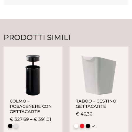
PRODOTTI SIMILI
COLMO –
TABOO – CESTINO
POSACENERE CON
GETTACARTE
GETTACARTE
Questo
€
46,36
Questo
€
327,69
–
€
391,01
prodotto
prodotto
ha
+1
ha