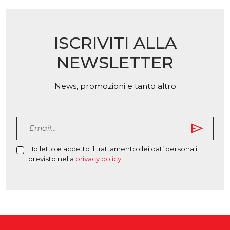
esse
scelte
scelt
nella
nella
pagina
ISCRIVITI ALLA
pagi
del
del
prodotto
NEWSLETTER
prod
News, promozioni e tanto altro
send
Ho letto e accetto il trattamento dei dati personali
previsto nella
privacy policy