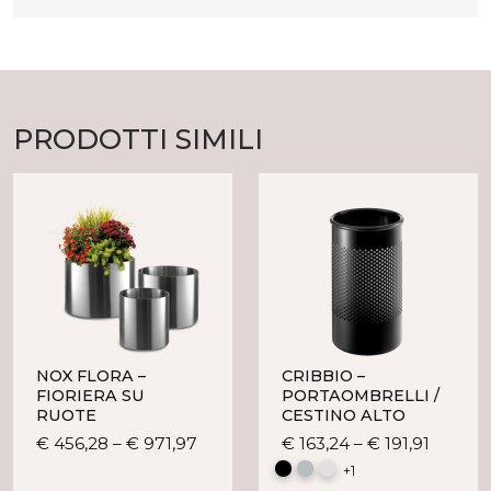
PRODOTTI SIMILI
NOX FLORA –
CRIBBIO –
FIORIERA SU
PORTAOMBRELLI /
RUOTE
CESTINO ALTO
Questo
Questo
€
456,28
–
€
971,97
€
163,24
–
€
191,91
prodotto
prodot
+1
ha
ha