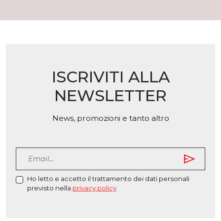
scelte
Le
nella
opzioni
pagina
possono
del
essere
prodot
scelte
nella
ISCRIVITI ALLA
pagina
del
NEWSLETTER
prodotto
News, promozioni e tanto altro
send
Ho letto e accetto il trattamento dei dati personali
previsto nella
privacy policy