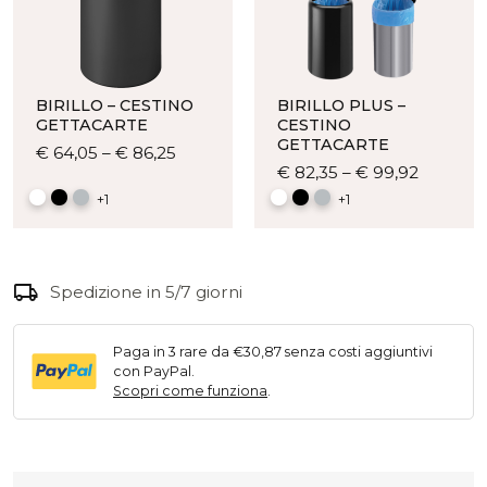
BIRILLO – CESTINO
BIRILLO PLUS –
GETTACARTE
CESTINO
GETTACARTE
Questo
€
64,05
–
€
86,25
Questo
€
82,35
–
€
99,92
prodotto
prodott
ha
+1
+1
ha
più
più
varianti.
varianti.
Le
local_shipping
Le
Spedizione in 5/7 giorni
opzioni
opzioni
possono
posson
essere
Paga in 3 rare da €30,87 senza costi aggiuntivi
essere
scelte
con PayPal.
scelte
nella
Scopri come funziona
.
nella
pagina
pagina
del
del
prodotto
prodott