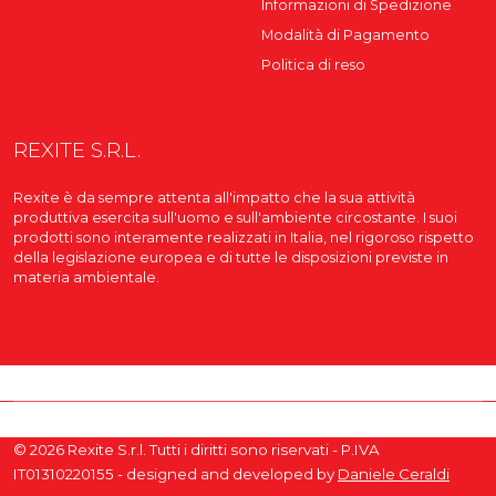
Informazioni di Spedizione
Modalità di Pagamento
Politica di reso
REXITE S.R.L.
Rexite è da sempre attenta all'impatto che la sua attività
produttiva esercita sull'uomo e sull'ambiente circostante. I suoi
prodotti sono interamente realizzati in Italia, nel rigoroso rispetto
della legislazione europea e di tutte le disposizioni previste in
materia ambientale.
© 2026 Rexite S.r.l. Tutti i diritti sono riservati - P.IVA
IT01310220155 - designed and developed by
Daniele Ceraldi