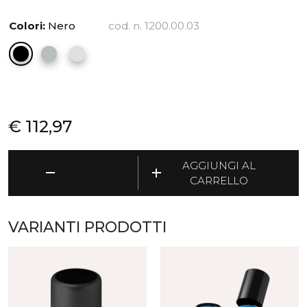
Colori:
Nero
cod. n. 1200.00.03
€
112,97
Birillo
AGGIUNGI AL
remove
add
-
CARRELLO
Portaombrelli
quantità
VARIANTI PRODOTTI