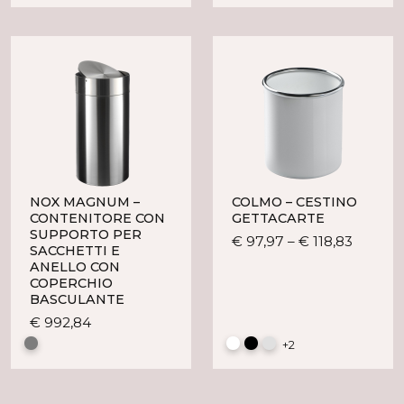
più
più
varianti.
varianti
Le
Le
opzioni
opzioni
possono
posson
essere
essere
scelte
scelte
nella
nella
pagina
pagina
del
del
NOX MAGNUM –
COLMO – CESTINO
prodotto
prodot
CONTENITORE CON
GETTACARTE
SUPPORTO PER
Questo
€
97,97
–
€
118,83
SACCHETTI E
prodot
ANELLO CON
ha
COPERCHIO
BASCULANTE
più
varianti
Questo
€
992,84
Le
prodotto
+2
opzioni
ha
posson
più
essere
varianti.