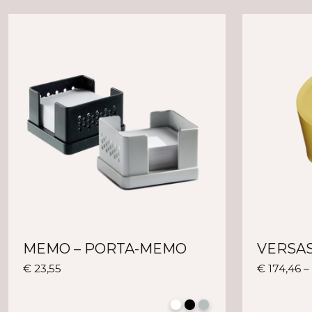
MEMO – PORTA-MEMO
VERSA
Questo
€
23,55
€
174,46
prodotto
ha