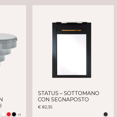
STATUS – SOTTOMANO
N
CON SEGNAPOSTO
I
Questo
€
82,35
prodotto
+1