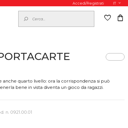
Accedi/Registrati
IT
Cerca
favorite
shopping_bag
 PORTACARTE
 anche quarto livello: ora la corrispondenza si può
tenerla bene in vista diventa un gioco da ragazzi.
d. n. 0921.00.01