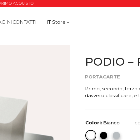
O PRIMO ACQUISTO
AGINI
CONTATTI
IT Store
PODIO –
PORTACARTE
Primo, secondo, terzo e
davvero classificare, e 
Colori:
Bianco
co