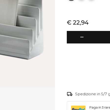
€
22,94
Podio
remove
-
Portacarte
quantità
local_shipping
Spedizione in 5/7 g
Paga in 3 rar