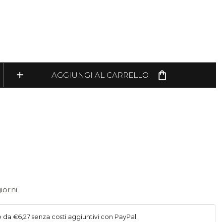
add
shopping_bag
AGGIUNGI AL CARRELLO
iorni
e da €6,27 senza costi aggiuntivi con PayPal.