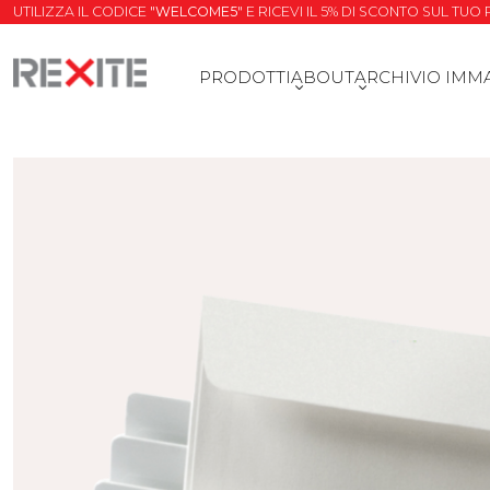
UTILIZZA IL CODICE "
WELCOME5
" E RICEVI IL 5% DI SCONTO SUL TU
PRODOTTI
ABOUT
ARCHIVIO IMM