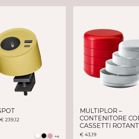
SPOT
MULTIPLOR –
CONTENITORE CO
Questo
–
€
239,12
CASSETTI ROTANT
prodotto
ha
Questo
€
43,19
+4