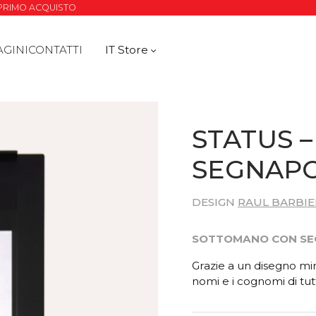
O PRIMO ACQUISTO
AGINI
CONTATTI
IT Store
STATUS 
SEGNAP
DESIGN
RAUL BARBIE
SOTTOMANO CON SE
Grazie a un disegno min
nomi e i cognomi di tutti