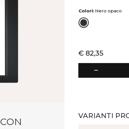
Colori:
Nero opaco
€
82,35
Status
remove
-
Sottomano
con
segnaposto
quantità
VARIANTI PR
 CON