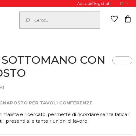
Accedi/Registrati
IT
Cerca
favorite
shopping_bag
– SOTTOMANO CON
OSTO
RI
GNAPOSTO PER TAVOLI CONFERENZE
imalista e ricercato, permette di ricordare senza fatica i
 i presenti alle tante riunioni di lavoro.