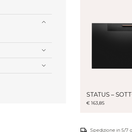
STATUS – SO
Questo
€
163,85
prodotto
ha
più
varianti.
local_shipping
Spedizione in 5/7 g