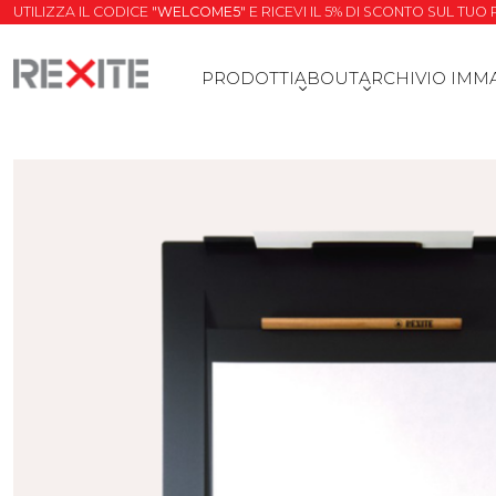
UTILIZZA IL CODICE "
WELCOME5
" E RICEVI IL 5% DI SCONTO SUL TU
PRODOTTI
ABOUT
ARCHIVIO IMM