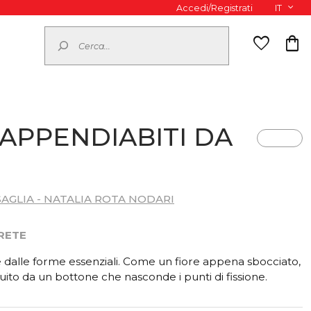
Accedi/Registrati
IT
Cerca
favorite
shopping_bag
 APPENDIABITI DA
AGLIA - NATALIA ROTA NODARI
RETE
 dalle forme essenziali. Come un fiore appena sbocciato,
tuito da un bottone che nasconde i punti di fissione.