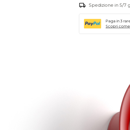
var
local_shipping
Spedizione in 5/7 g
Le
op
Paga in 3 rar
po
Scopri come
es
sc
ne
pa
de
pr