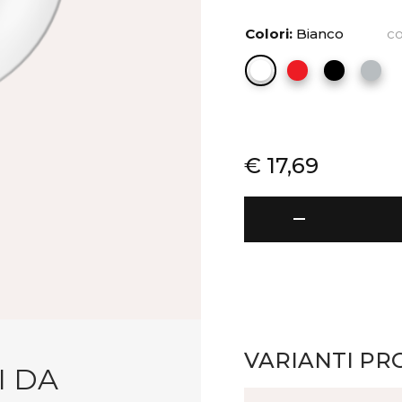
Colori:
Bianco
co
€
17,69
Omett
remove
-
Appendiabiti
da
parete
quantità
VARIANTI PR
I DA