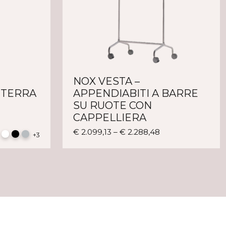
NOX VESTA –
 TERRA
APPENDIABITI A BARRE
SU RUOTE CON
CAPPELLIERA
to
Questo
€
2.099,13
–
€
2.288,48
+3
tto
prodotto
ha
più
i.
varianti.
Le
ni
opzioni
ono
possono
e
essere