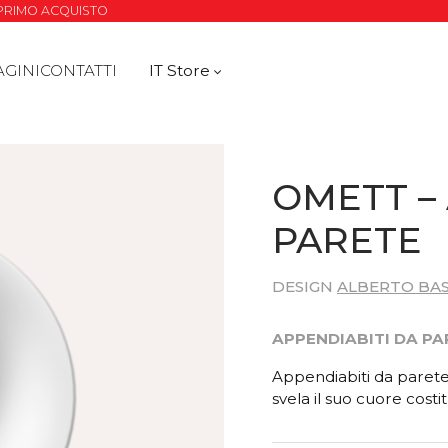
O PRIMO ACQUISTO
AGINI
CONTATTI
IT Store
OMETT –
PARETE
DESIGN
ALBERTO BAS
APPENDIABITI DA PA
Appendiabiti da parete
svela il suo cuore costi