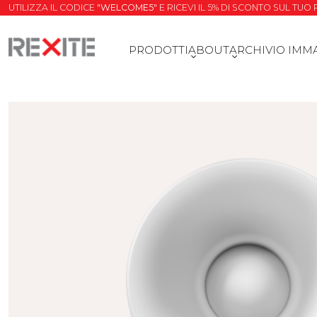
UTILIZZA IL CODICE "
WELCOME5
" E RICEVI IL 5% DI SCONTO SUL TU
PRODOTTI
ABOUT
ARCHIVIO IMM