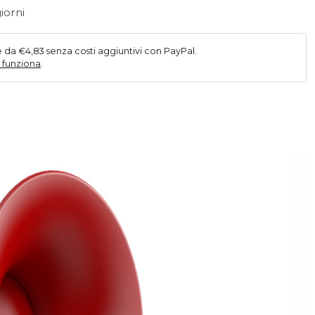
ianti.
iorni
zioni
e da €4,83 senza costi aggiuntivi con PayPal.
ssono
 funziona
.
sere
elte
lla
gina
l
odotto