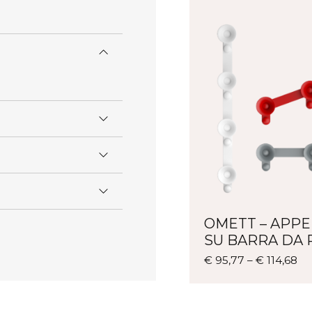
OMETT – APPE
SU BARRA DA 
Qu
€
95,77
–
€
114,68
pr
ha
pi