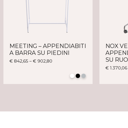
MEETING – APPENDIABITI
NOX VE
A BARRA SU PIEDINI
APPEND
SU RU
Questo
€
842,65
–
€
902,80
prodotto
€
1.370,06
ha
più
varianti.
Le
opzioni
possono
essere
scelte
nella