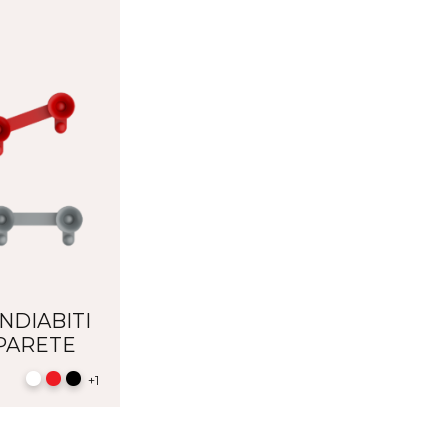
NDIABITI
PARETE
esto
+1
odotto
ù