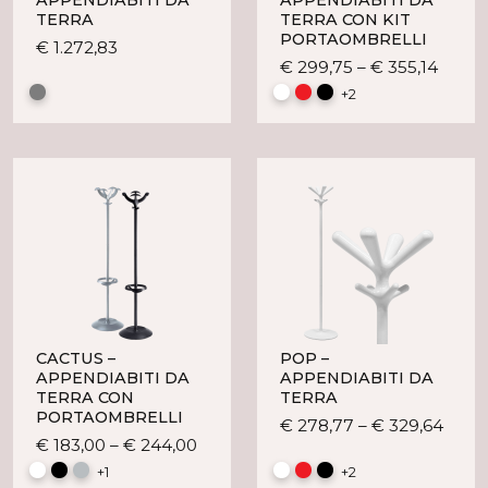
TERRA
TERRA CON KIT
PORTAOMBRELLI
Questo
€
1.272,83
Quest
€
299,75
–
€
355,14
prodotto
prodo
ha
+2
ha
più
più
varianti.
variant
Le
Le
opzioni
opzio
possono
posso
essere
esser
scelte
scelte
nella
nella
pagina
pagin
del
del
prodotto
CACTUS –
POP –
prodo
APPENDIABITI DA
APPENDIABITI DA
TERRA CON
TERRA
PORTAOMBRELLI
Ques
€
278,77
–
€
329,64
Questo
€
183,00
–
€
244,00
prod
prodotto
ha
+1
+2