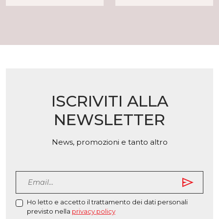
ha
più
più
varian
varianti.
Le
Le
opzio
opzioni
poss
possono
esse
essere
scelt
scelte
nella
nella
pagi
ISCRIVITI ALLA
pagina
del
del
prod
NEWSLETTER
prodotto
News, promozioni e tanto altro
send
Ho letto e accetto il trattamento dei dati personali
previsto nella
privacy policy