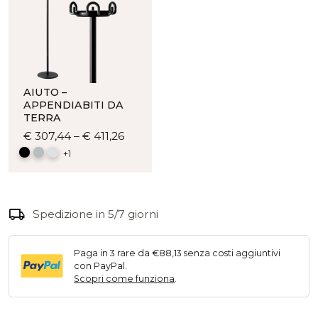
AIUTO –
APPENDIABITI DA
TERRA
Questo
€
307,44
–
€
411,26
prodotto
+1
ha
più
varianti.
local_shipping
Le
Spedizione in 5/7 giorni
opzioni
possono
Paga in 3 rare da €88,13 senza costi aggiuntivi
essere
con PayPal.
scelte
Scopri come funziona
.
nella
pagina