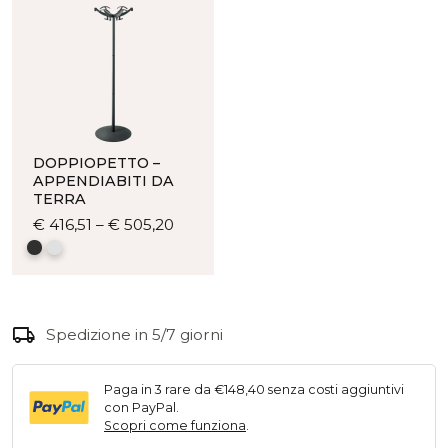
portaombrelli
quantità
DOPPIOPETTO –
APPENDIABITI DA
TERRA
Questo
€
416,51
–
€
505,20
prodotto
ha
più
varianti.
local_shipping
Le
Spedizione in 5/7 giorni
opzioni
possono
Paga in 3 rare da €148,40 senza costi aggiuntivi
essere
con PayPal.
scelte
Scopri come funziona
.
nella