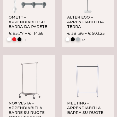
OMETT –
ALTER EGO –
APPENDIABITI SU
APPENDIABITI DA
BARRA DA PARETE
TERRA
Questo
Quest
€
95,77
–
€
114,68
€
381,86
–
€
503,25
prodotto
prodo
+1
+3
ha
ha
più
più
varianti.
variant
Le
Le
opzioni
opzion
possono
posso
essere
esser
scelte
scelte
nella
nella
pagina
pagin
del
del
NOX VESTA –
MEETING –
prodotto
prodo
APPENDIABITI A
APPENDIABITI A
BARRE SU RUOTE
BARRA SU RUOTE