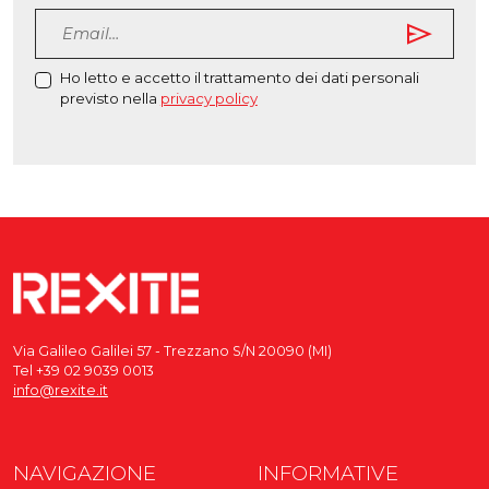
send
Ho letto e accetto il trattamento dei dati personali
previsto nella
privacy policy
Via Galileo Galilei 57 - Trezzano S/N 20090 (MI)
Tel +39 02 9039 0013
info@rexite.it
NAVIGAZIONE
INFORMATIVE