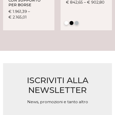
CON SUPPORTO
Ques
€
842,65
–
€
902,80
PER BORSE
prod
€
1.961,39
–
ha
Questo
€
2.165,01
più
prodotto
varian
ha
Le
più
opzio
varianti.
poss
Le
esse
opzioni
scelt
possono
nella
essere
pagi
scelte
del
nella
prod
ISCRIVITI ALLA
pagina
del
NEWSLETTER
prodotto
News, promozioni e tanto altro