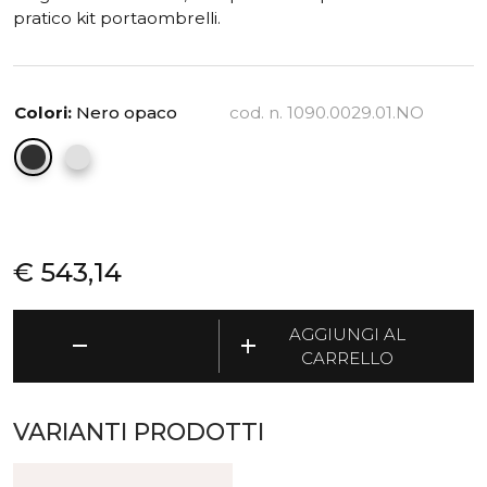
pratico kit portaombrelli.
Colori:
Nero opaco
cod. n. 1090.0029.01.NO
€
543,14
Doppiopetto
AGGIUNGI AL
remove
add
-
CARRELLO
Appendiabiti
da
terra
VARIANTI PRODOTTI
con
kit