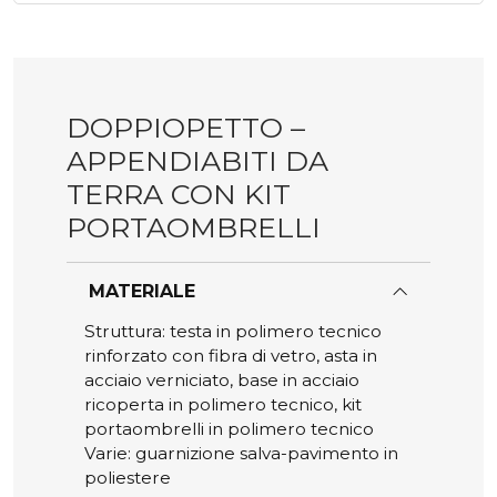
pagina
del
prodotto
DOPPIOPETTO –
APPENDIABITI DA
TERRA CON KIT
PORTAOMBRELLI
MATERIALE
Struttura: testa in polimero tecnico
rinforzato con fibra di vetro, asta in
acciaio verniciato, base in acciaio
ricoperta in polimero tecnico, kit
portaombrelli in polimero tecnico
Varie: guarnizione salva-pavimento in
poliestere