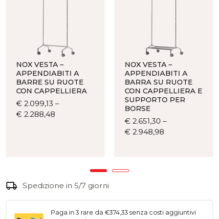
quantità
NOX VESTA –
NOX VESTA –
APPENDIABITI A
APPENDIABITI A
BARRE SU RUOTE
BARRA SU RUOTE
CON CAPPELLIERA
CON CAPPELLIERA E
SUPPORTO PER
€
2.099,13
–
BORSE
Questo
€
2.288,48
€
2.651,30
–
prodotto
Questo
€
2.948,98
ha
prodotto
più
ha
varianti.
più
Le
varianti.
opzioni
local_shipping
Le
Spedizione in 5/7 giorni
possono
opzioni
essere
possono
scelte
Paga in 3 rare da €374,33 senza costi aggiuntivi
essere