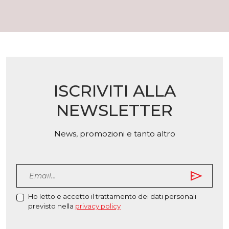
Le
varian
opzioni
Le
possono
opzio
essere
poss
scelte
esser
nella
scelt
pagina
nella
del
ISCRIVITI ALLA
pagin
prodotto
del
NEWSLETTER
prodo
News, promozioni e tanto altro
send
Ho letto e accetto il trattamento dei dati personali
previsto nella
privacy policy