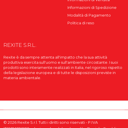
Informazioni di Spedizione
Modalità di Pagamento
Politica di reso
REXITE S.R.L.
Rexite è da sempre attenta all'impatto che la sua attività
produttiva esercita sull'uomo e sull'ambiente circostante. I suoi
prodotti sono interamente realizzati in Italia, nel rigoroso rispetto
della legislazione europea e di tutte le disposizioni previste in
materia ambientale.
© 2026 Rexite S.r.l. Tutti i diritti sono riservati - P.IVA