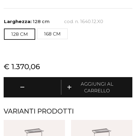
Larghezza:
128 cm
cod. n. 1640.12.X0
168 CM
128 CM
€
1.370,06
Nox
AGGIUNGI AL
remove
add
Vesta
CARRELLO
-
Appendiabiti
a
VARIANTI PRODOTTI
barre
su
ruote