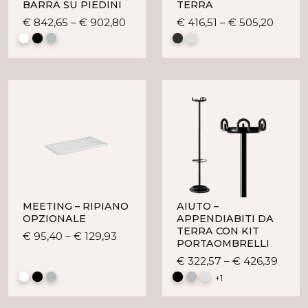
BARRA SU PIEDINI
TERRA
Questo
Quest
€
842,65
–
€
902,80
€
416,51
–
€
505,20
prodotto
prodo
ha
ha
più
più
varianti.
variant
Le
Le
opzioni
opzion
possono
posso
essere
esser
scelte
scelte
nella
nella
pagina
pagin
del
del
MEETING – RIPIANO
AIUTO –
prodotto
prodo
OPZIONALE
APPENDIABITI DA
TERRA CON KIT
Questo
€
95,40
–
€
129,93
PORTAOMBRELLI
prodotto
Ques
€
322,57
–
€
426,39
ha
prodo
+1
più
ha
varianti.
più