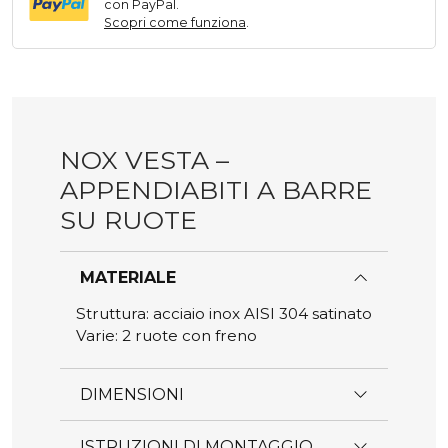
nella
con PayPal.
scelte
Scopri come funziona
.
pagina
nella
del
pagina
prodotto
del
prodotto
NOX VESTA –
APPENDIABITI A BARRE
SU RUOTE
MATERIALE
Struttura: acciaio inox AISI 304 satinato
Varie: 2 ruote con freno
DIMENSIONI
ISTRUZIONI DI MONTAGGIO