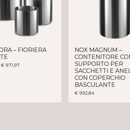
ORA – FIORIERA
NOX MAGNUM –
OTE
CONTENITORE CO
SUPPORTO PER
Questo
–
€
971,97
SACCHETTI E ANE
prodotto
CON COPERCHIO
ha
più
BASCULANTE
varianti.
Questo
€
992,84
Le
prodotto
opzioni
ha
possono
più
essere
varianti.
scelte
Le
nella