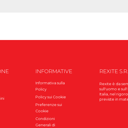
ONE
INFORMATIVE
REXITE S.R.
Informativa sulla
Rexite è da sem
sull'uomo e sull
Policy
Italia, nel rigo
Policy sui Cookie
ini
previste in mat
Preferenze sui
Cookie
Condizioni
Generali di