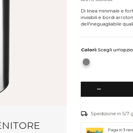
Di linea minimale e fort
invisibili e bordi arrot
dell’ineguagliabile qual
Colori:
Scegli un'opzi
Nox
remove
Magnum
-
contenitore
con
local_shipping
Spedizione in 5/7 g
supporto
ENITORE
per
sacchetti
Paga in 3 rar