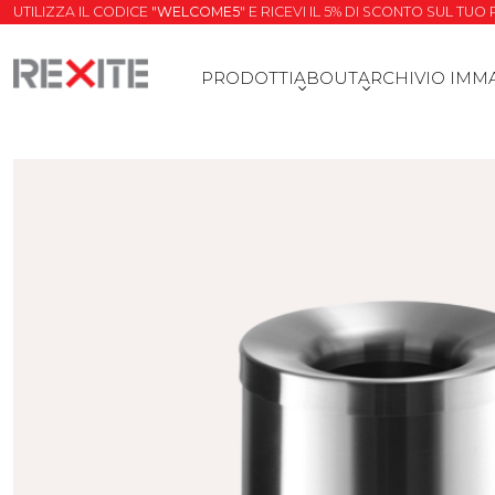
UTILIZZA IL CODICE "
WELCOME5
" E RICEVI IL 5% DI SCONTO SUL TU
PRODOTTI
ABOUT
ARCHIVIO IMM