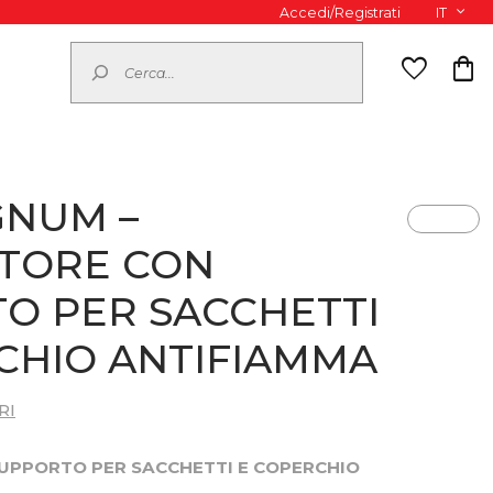
Accedi/Registrati
IT
Cerca
favorite
shopping_bag
GNUM –
TORE CON
O PER SACCHETTI
CHIO ANTIFIAMMA
RI
UPPORTO PER SACCHETTI E COPERCHIO