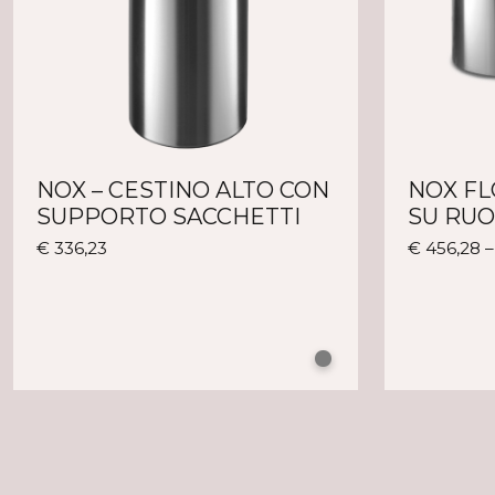
NOX – CESTINO ALTO CON
NOX FL
SUPPORTO SACCHETTI
SU RU
Questo
€
336,23
€
456,28
prodotto
ha
più
varianti.
Le
opzioni
possono
essere
scelte
nella