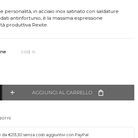
e personalità, in acciaio inox satinato con saldature
ondati antinfortunio, è la massima espressione
ità produttiva Rexite.
one
cod. n.
add
shopping_bag
AGGIUNGI AL CARRELLO
iorni
e da €213,30 senza costi aggiuntivi con PayPal.