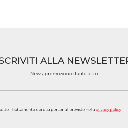
opzioni
pagina
possono
del
essere
prodotto
scelte
nella
pagina
del
prodotto
ISCRIVITI ALLA NEWSLETTE
News, promozioni e tanto altro
etto il trattamento dei dati personali previsto nella
privacy policy