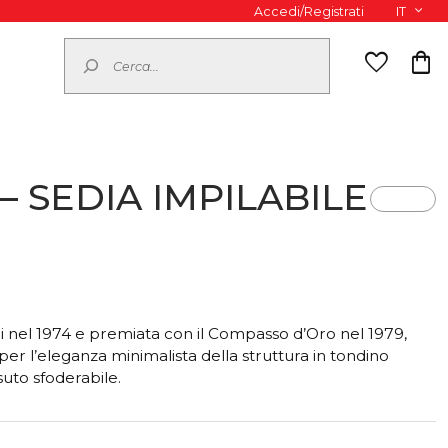
Accedi/Registrati
IT
Cerca
favorite
shopping_bag
– SEDIA IMPILABILE
 nel 1974 e premiata con il Compasso d’Oro nel 1979,
r l’eleganza minimalista della struttura in tondino
ssuto sfoderabile.