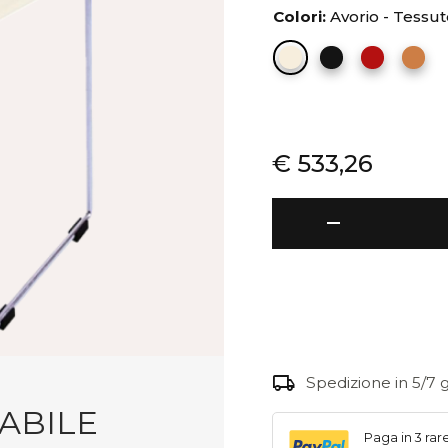
Colori:
Avorio - Tessut
€
533,26
Delfina
remove
-
Sedia
impilabile
quantità
local_shipping
Spedizione in 5/7 g
LABILE
Paga in 3 rar