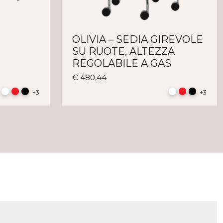
OLIVIA – SEDIA GIREVOLE
SU RUOTE, ALTEZZA
REGOLABILE A GAS
to
tto
Questo
€
480,44
prodotto
+3
+3
ha
ti.
più
varianti.
ni
Le
ono
opzioni
e
possono
e
essere
scelte
a
nella
pagina
tto
del
prodotto