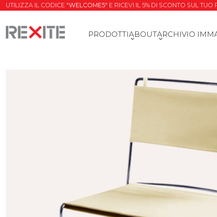
UTILIZZA IL CODICE "
WELCOME5
" E RICEVI IL 5% DI SCONTO SUL TU
PRODOTTI
ABOUT
ARCHIVIO IMM