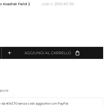
o Kvadrat Field 2
cod. n. 2550.KF.00
add
shopping_bag
AGGIUNGI AL CARRELLO
iorni
e da €145,70 senza costi aggiuntivi con PayPal.