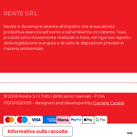
REXITE S.R.L.
Rexite è da sempre attenta all'impatto che la sua attività
produttiva esercita sull'uomo e sull'ambiente circostante. I suoi
prodotti sono interamente realizzati in Italia, nel rigoroso rispetto
della legislazione europea e di tutte le disposizioni previste in
materia ambientale.
© 2026 Rexite S.r.l. Tutti i diritti sono riservati - P.IVA
IT01310220155 - designed and developed by
Daniele Ceraldi
Informativa sulla raccolta