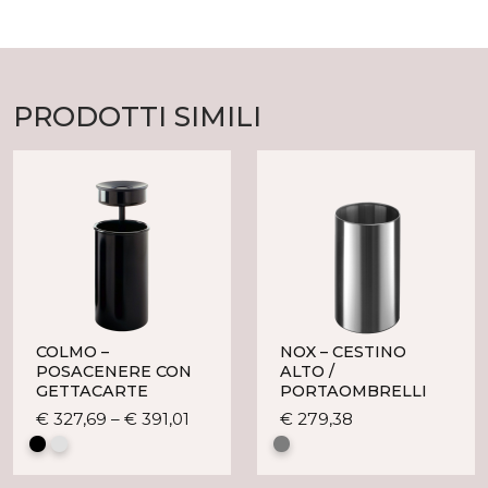
PRODOTTI SIMILI
COLMO –
NOX – CESTINO
POSACENERE CON
ALTO /
GETTACARTE
PORTAOMBRELLI
Questo
Questo
€
327,69
–
€
391,01
€
279,38
prodotto
prodotto
ha
ha