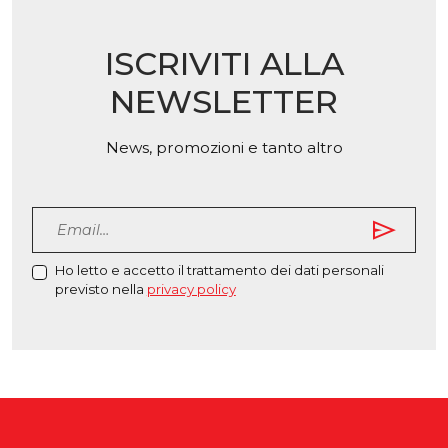
scelte
nella
nella
pagina
ISCRIVITI ALLA
pagina
del
del
prodot
NEWSLETTER
prodotto
News, promozioni e tanto altro
send
Ho letto e accetto il trattamento dei dati personali
previsto nella
privacy policy