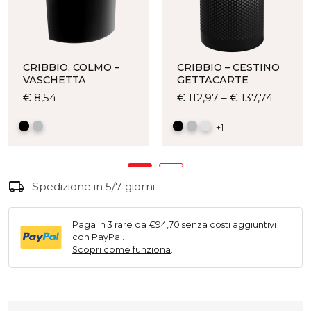
CRIBBIO, COLMO –
CRIBBIO – CESTINO
VASCHETTA
GETTACARTE
Questo
Quest
€
8,54
€
112,97
–
€
137,74
prodotto
prodot
ha
ha
+1
più
più
varianti.
varianti
Le
Le
local_shipping
Spedizione in 5/7 giorni
opzioni
opzioni
possono
posso
essere
essere
Paga in 3 rare da €94,70 senza costi aggiuntivi
scelte
scelte
con PayPal.
nella
nella
Scopri come funziona
.
pagina
pagina
del
del
prodotto
prodot