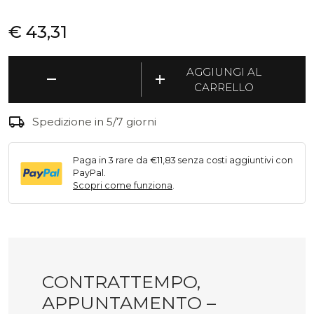
€
43,31
Contrattempo,
AGGIUNGI AL
remove
add
Appuntamento
CARRELLO
-
Meccanismo
local_shipping
Spedizione in 5/7 giorni
orologio
quantità
Paga in 3 rare da €11,83 senza costi aggiuntivi con
PayPal.
Scopri come funziona
.
CONTRATTEMPO,
APPUNTAMENTO –