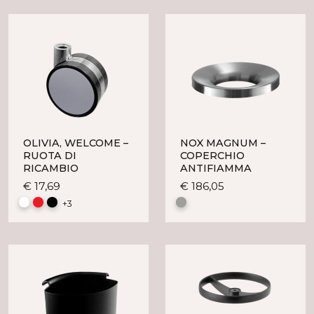
OLIVIA, WELCOME –
NOX MAGNUM –
RUOTA DI
COPERCHIO
RICAMBIO
ANTIFIAMMA
Questo
Questo
€
17,69
€
186,05
prodotto
prodotto
+3
ha
ha
più
più
varianti.
varianti.
Le
Le
opzioni
opzioni
possono
possono
essere
essere