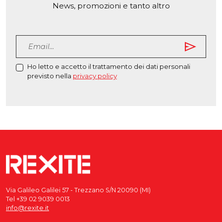
News, promozioni e tanto altro
send
Ho letto e accetto il trattamento dei dati personali
previsto nella
privacy policy
Via Galileo Galilei 57 - Trezzano S/N 20090 (MI)
Tel +39 02 9039 0013
info@rexite.it