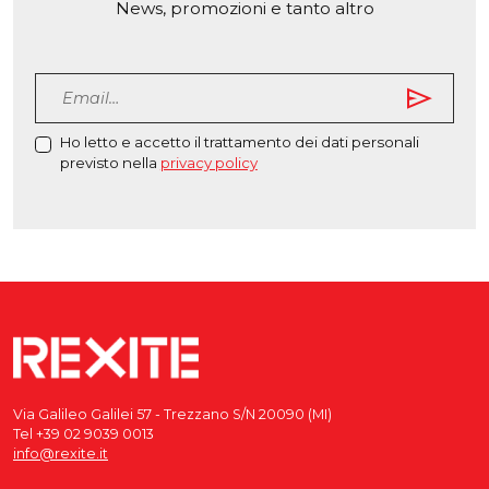
News, promozioni e tanto altro
send
Ho letto e accetto il trattamento dei dati personali
previsto nella
privacy policy
Via Galileo Galilei 57 - Trezzano S/N 20090 (MI)
Tel +39 02 9039 0013
info@rexite.it