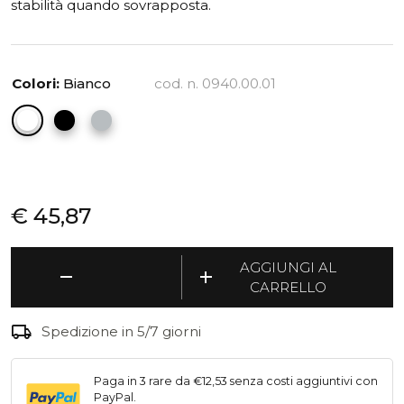
stabilità quando sovrapposta.
Colori:
Bianco
cod. n. 0940.00.01
€
45,87
Babele
AGGIUNGI AL
remove
add
-
CARRELLO
Vaschetta
portacorrispondenza
local_shipping
Spedizione in 5/7 giorni
(2
PZ)
quantità
Paga in 3 rare da €12,53 senza costi aggiuntivi con
PayPal.