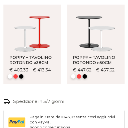
quantità
POPPY – TAVOLINO
POPPY – TAVOLINO
ROTONDO ⌀38CM
ROTONDO ⌀50CM
Questo
Quest
€
403,33
–
€
413,34
€
447,62
–
€
457,62
prodotto
prodo
ha
ha
più
più
varianti.
variant
local_shipping
Le
Le
Spedizione in 5/7 giorni
opzioni
opzion
possono
posso
Paga in 3 rare da €146,87 senza costi aggiuntivi
essere
esser
con PayPal.
scelte
scelte
Scopri come funziona
.