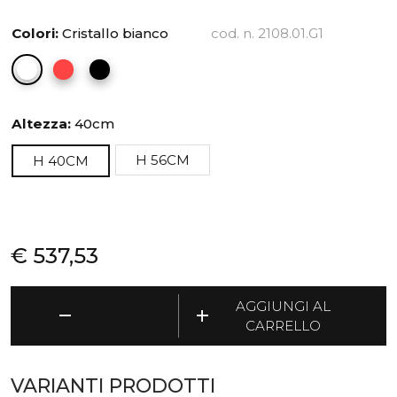
Colori:
Cristallo bianco
cod. n. 2108.01.G1
Altezza:
40cm
H 56CM
H 40CM
€
537,53
Poppy
AGGIUNGI AL
remove
add
-
CARRELLO
Tavolino
rotondo
⌀60cm
VARIANTI PRODOTTI