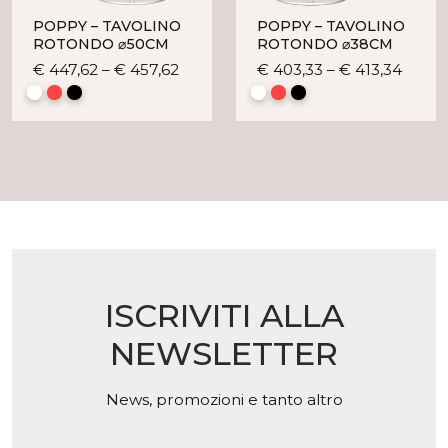
POPPY – TAVOLINO
POPPY – TAVOLINO
ROTONDO ⌀50CM
ROTONDO ⌀38CM
Questo
Quest
€
447,62
–
€
457,62
€
403,33
–
€
413,34
prodotto
prodo
ha
ha
più
più
varianti.
variant
Le
Le
opzioni
opzio
possono
posso
essere
esser
scelte
scelte
nella
nella
ISCRIVITI ALLA
pagina
pagin
del
del
NEWSLETTER
prodotto
prodo
News, promozioni e tanto altro