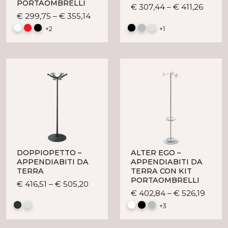
PORTAOMBRELLI
Quest
€
307,44
–
€
411,26
Questo
€
299,75
–
€
355,14
prodo
prodotto
ha
+2
+1
ha
più
più
variant
varianti.
Le
Le
opzion
opzioni
posso
possono
esser
essere
scelte
scelte
nella
nella
pagin
pagina
del
del
prodo
DOPPIOPETTO –
ALTER EGO –
prodotto
APPENDIABITI DA
APPENDIABITI DA
TERRA
TERRA CON KIT
PORTAOMBRELLI
Questo
€
416,51
–
€
505,20
Ques
€
402,84
–
€
526,19
prodotto
prodo
ha
+3
ha
più
più