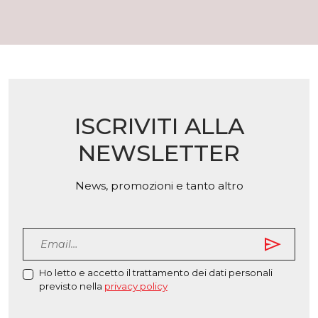
varianti.
variant
Le
Le
opzioni
opzio
possono
poss
essere
esser
scelte
scelt
nella
nella
pagina
ISCRIVITI ALLA
pagin
del
del
prodotto
NEWSLETTER
prodo
News, promozioni e tanto altro
send
Ho letto e accetto il trattamento dei dati personali
previsto nella
privacy policy