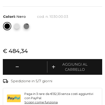
Colori:
Nero
cod. n. 1030.00.03
€
484,34
Cribbio
AGGIUNGI AL
remove
add
-
CARRELLO
Appendiabiti
con
local_shipping
Spedizione in 5/7 giorni
portaombrelli
quantità
Paga in 3 rare da €132,33 senza costi aggiuntivi
con PayPal.
Scopri come funziona
.