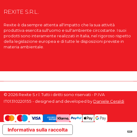
REXITE S.R.L.
Rexite è da sempre attenta all'impatto che la sua attività
produttiva esercita sull'uomo e sull'ambiente circostante. I suoi
prodotti sono interamente realizzati in Italia, nel rigoroso rispetto
della legislazione europea e di tutte le disposizioni previste in
materia ambientale.
© 2026 Rexite S.r.l. Tutti i diritti sono riservati - P.IVA
IT01310220155 - designed and developed by
Daniele Ceraldi
Informativa sulla raccolta