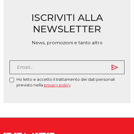
scelte
scelte
nella
nella
ISCRIVITI ALLA
pagina
pagina
del
del
NEWSLETTER
prodotto
prodotto
News, promozioni e tanto altro
send
Ho letto e accetto il trattamento dei dati personali
previsto nella
privacy policy