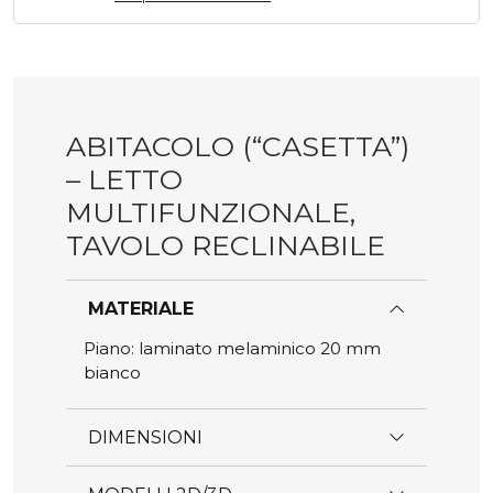
nella
pagina
del
prodotto
ABITACOLO (“CASETTA”)
– LETTO
MULTIFUNZIONALE,
TAVOLO RECLINABILE
MATERIALE
Piano: laminato melaminico 20 mm
bianco
DIMENSIONI