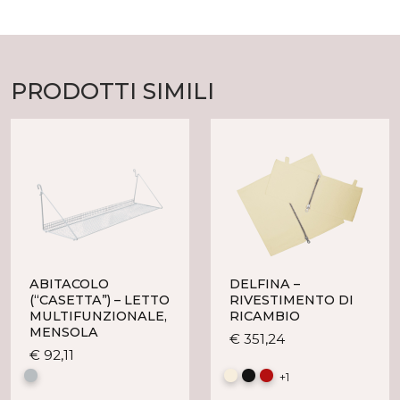
PRODOTTI SIMILI
ABITACOLO
DELFINA –
(“CASETTA”) – LETTO
RIVESTIMENTO DI
MULTIFUNZIONALE,
RICAMBIO
MENSOLA
Questo
€
351,24
Questo
€
92,11
prodotto
prodotto
ha
+1
ha
più