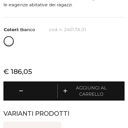
le esigenze abitative dei ragazzi.
Colori:
Bianco
cod. n. 2401.TA.01
€
186,05
Abitacolo
AGGIUNGI AL
remove
add
("Casetta")
CARRELLO
-
Letto
multifunzionale,
VARIANTI PRODOTTI
tavolo
reclinabile