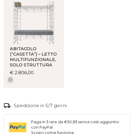
quantità
ABITACOLO
(“CASETTA”) – LETTO
MULTIFUNZIONALE,
SOLO STRUTTURA
Questo
€
2.806,00
prodotto
ha
più
varianti.
local_shipping
Le
Spedizione in 5/7 giorni
opzioni
possono
Paga in 3 rare da €50,83 senza costi aggiuntivi
essere
con PayPal.
scelte
Scopri come funziona
.