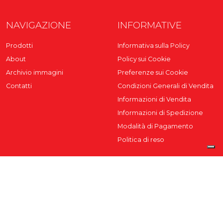
NAVIGAZIONE
INFORMATIVE
Prodotti
Informativa sulla Policy
About
Policy sui Cookie
Archivio immagini
Preferenze sui Cookie
Contatti
Condizioni Generali di Vendita
Informazioni di Vendita
Informazioni di Spedizione
Modalità di Pagamento
Politica di reso
REXITE S.R.L.
Rexite è da sempre attenta all'impatto che la sua attività
produttiva esercita sull'uomo e sull'ambiente circostante. I suoi
prodotti sono interamente realizzati in Italia, nel rigoroso rispetto