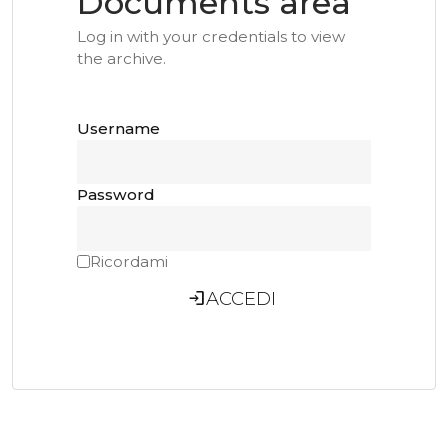
Documents area
Log in with your credentials to view
the archive.
Username
Password
Ricordami
login
ACCEDI